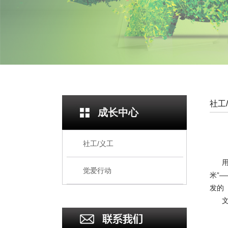
社工
成长中心
社工/义工
用
觉爱行动
米”
发的
文件